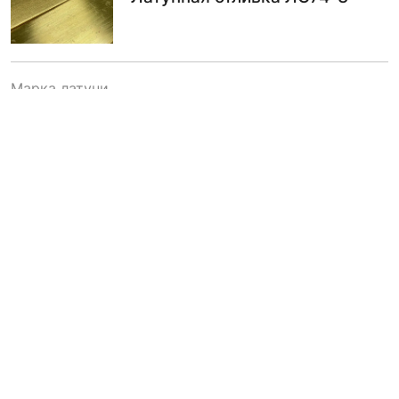
Марка латуни
ЛС74-3
по запросу
В КОРЗИНУ
Латунная отливка ЛС64-2
Марка латуни