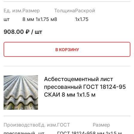
Ед. изм.
Размер
Толщина
Раскрой
шт
8 мм 1х1.75 м
8
1х1.75
908.00
₽ / шт
В КОРЗИНУ
Асбестоцементный лист
пресованный ГОСТ 18124-95
СКАИ 8 мм 1х1.5 м
Производство
Ед. изм.
ГОСТ
Размер
пресованный
шт
ГОСТ 18124-95
8 мм 1х1.5 м