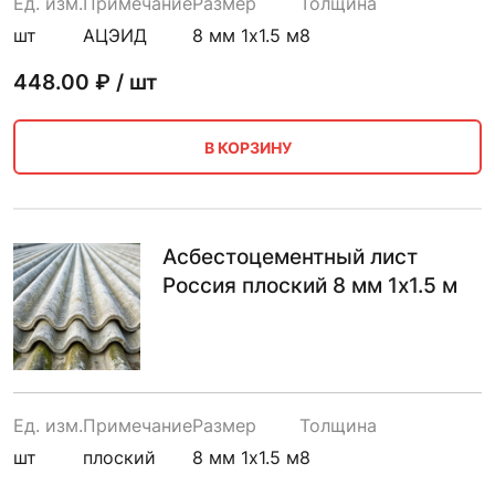
Ед. изм.
Примечание
Размер
Толщина
шт
АЦЭИД
8 мм 1х1.5 м
8
448.00
₽ / шт
В КОРЗИНУ
Асбестоцементный лист
Россия плоский 8 мм 1х1.5 м
Ед. изм.
Примечание
Размер
Толщина
шт
плоский
8 мм 1х1.5 м
8