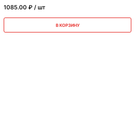
1085.00
₽ / шт
В КОРЗИНУ
Асбестоцементный лист
непресованный ГОСТ 18124-
95 СКАИ 8 мм 1.5х3 м
Производство
Ед. изм.
ГОСТ
Размер
непресованный
шт
ГОСТ 18124-95
8 мм 1.5х3 м
1005.00
₽ / шт