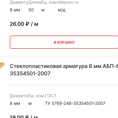
Диаметр
Длина
Ед. изм.
Мерность
8 мм
50
м
м/д
26.00
₽ / м
В КОРЗИНУ
Стеклопластиковая арматура 8 мм АБП-
35354501-2007
Диаметр
Ед. изм.
ГОСТ
8 мм
м
ТУ 5769-248-35354501-2007
19.00
₽ / м