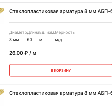
Стеклопластиковая арматура 8 мм АБП-б
Диаметр
Длина
Ед. изм.
Мерность
8 мм
60
м
м/д
26.00
₽ / м
В КОРЗИНУ
Стеклопластиковая арматура 8 мм АБП-б