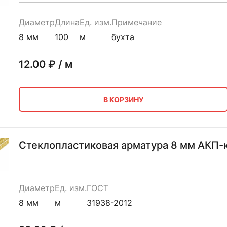
Диаметр
Длина
Ед. изм.
Примечание
8 мм
100
м
бухта
12.00
₽ / м
В КОРЗИНУ
Стеклопластиковая арматура 8 мм АКП-
Диаметр
Ед. изм.
ГОСТ
8 мм
м
31938-2012