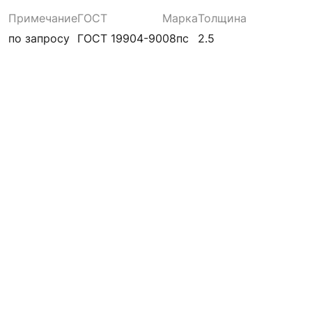
Примечание
ГОСТ
Марка
Толщина
по запросу
ГОСТ 19904-90
08пс
2.5
1722.00
₽
В КОРЗИНУ
Лист холоднокатаный 2.5 мм
1.25х2.5 м 08пс ГОСТ 19904-
90 Магнитогорский МК
Примечание
ГОСТ
Марка
Толщина
по запросу
ГОСТ 19904-90
08пс
2.5
1722.00
₽