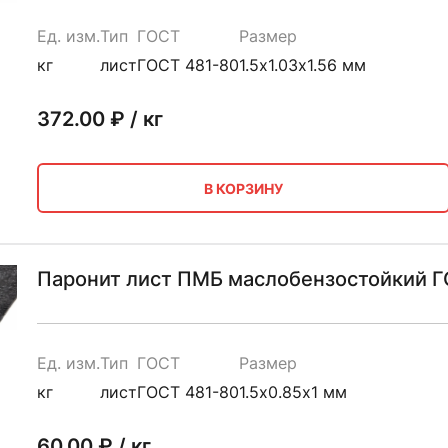
Ед. изм.
Тип
ГОСТ
Размер
кг
лист
ГОСТ 481-80
1.5х1.03х1.56 мм
372.00
₽ / кг
В КОРЗИНУ
Паронит лист ПМБ маслобензостойкий ГО
Ед. изм.
Тип
ГОСТ
Размер
кг
лист
ГОСТ 481-80
1.5х0.85х1 мм
60.00
₽ / кг