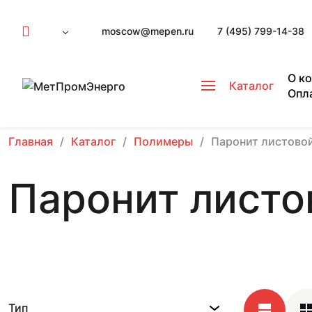
moscow@mepen.ru
7 (495) 799-14-38
О к
Каталог
Опл
Главная
Каталог
Полимеры
Паронит листово
Паронит листо
Тип