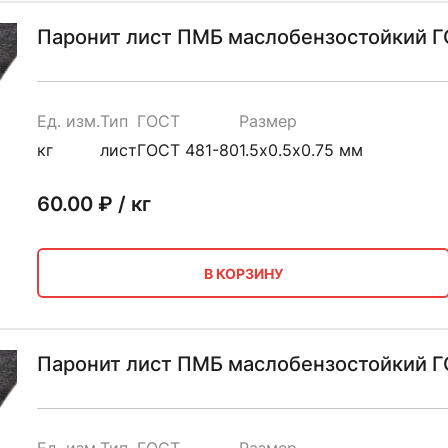
Паронит лист ПМБ маслобензостойкий ГО
Ед. изм.
Тип
ГОСТ
Размер
кг
лист
ГОСТ 481-80
1.5х0.5х0.75 мм
60.00
₽ / кг
В КОРЗИНУ
Паронит лист ПМБ маслобензостойкий ГО