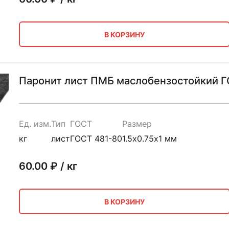
В КОРЗИНУ
Паронит лист ПМБ маслобензостойкий ГО
Ед. изм.
Тип
ГОСТ
Размер
кг
лист
ГОСТ 481-80
1.5х0.75х1 мм
60.00
₽ / кг
В КОРЗИНУ