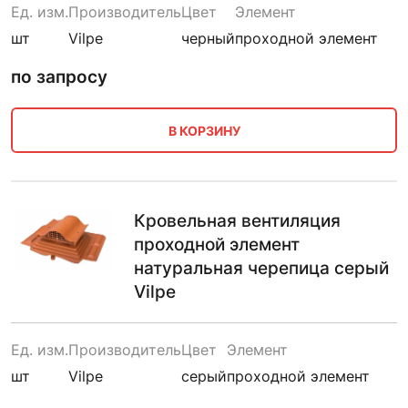
Ед. изм.
Производитель
Цвет
Элемент
шт
Vilpe
черный
проходной элемент
по запросу
В КОРЗИНУ
Кровельная вентиляция
проходной элемент
натуральная черепица серый
Vilpe
Ед. изм.
Производитель
Цвет
Элемент
шт
Vilpe
серый
проходной элемент