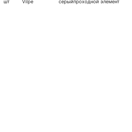
шт
Vilpe
серый
проходной элемент
по запросу
В КОРЗИНУ
Кровельная вентиляция
проходной элемент
металлочерепица красный
Vilpe
Ед. изм.
Производитель
Цвет
Элемент
шт
Vilpe
красный
проходной элемент
по запросу