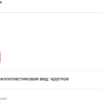
я
клопластиковая вид: круглое
ания