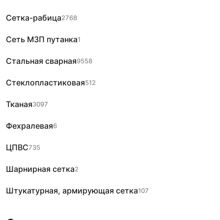
Сетка-рабица
2768
Сеть МЗП путанка
1
Стальная сварная
9558
Стеклопластиковая
512
Тканая
3097
Фехралевая
6
ЦПВС
735
Шарнирная сетка
2
Штукатурная, армирующая сетка
107