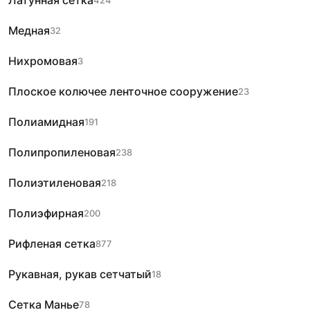
Латунная сетка
424
Медная
32
Нихромовая
3
Плоское колючее ленточное сооружение
23
Полиамидная
191
Полипропиленовая
238
Полиэтиленовая
218
Полиэфирная
200
Рифленая сетка
877
Рукавная, рукав сетчатый
18
Сетка Манье
78