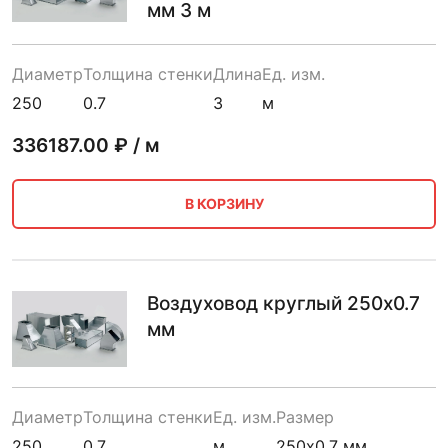
мм 3 м
Диаметр
Толщина стенки
Длина
Ед. изм.
250
0.7
3
м
336187.00
₽ / м
В КОРЗИНУ
Воздуховод круглый 250х0.7
мм
Диаметр
Толщина стенки
Ед. изм.
Размер
250
0.7
м
250х0.7 мм