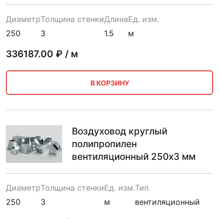
Диаметр
Толщина стенки
Длина
Ед. изм.
250
3
1.5
м
336187.00
₽ / м
В КОРЗИНУ
Воздуховод круглый
полипропилен
вентиляционный 250х3 мм
Диаметр
Толщина стенки
Ед. изм.
Тип
250
3
м
вентиляционный