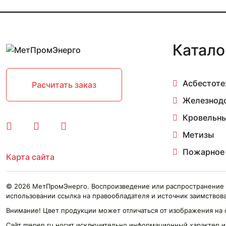
11 мм 2.97-4 м
11 мм 3 м
11 мм 3.03 м
11 мм 3.17-4.84 м
Катало
11 мм 3.26-4.7 м
11 мм 3.5 м
11 мм 3.84-4.2 м
Асбестоте
11 мм 4.1 м
Расчитать заказ
11 мм 4.1-4.2 м
Железнод
11 мм 4.2-4.23 м
11 мм 4.77 м
Кровельны
12 мм
Метизы
12 мм 0.05 м
12 мм 0.097 м
Пожарное
Карта сайта
12 мм 0.1 м
12 мм 0.15 м
12 мм 0.2 м
© 2026 МетПромЭнерго. Воспроизведение или распространение 
12 мм 0.3 м
использовании ссылка на правообладателя и источник заимствова
12 мм 0.4 м
Внимание! Цвет продукции может отличаться от изображения на 
12 мм 0.455 м
Сайт mepen.ru носит исключительно информационный характер и