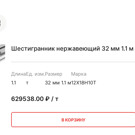
Шестигранник нержавеющий 32 мм 1.1 м
Длина
Ед. изм.
Размер
Марка
1.1
т
32 мм 1.1 м
12Х18Н10Т
629538.00
₽ / т
В КОРЗИНУ