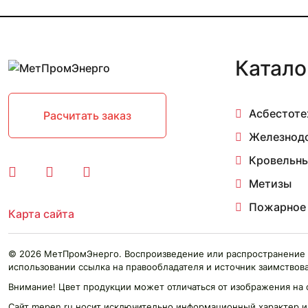
11 мм 2.97-4 м
11 мм 3 м
11 мм 3.03 м
11 мм 3.17-4.84 м
Катало
11 мм 3.26-4.7 м
11 мм 3.5 м
11 мм 3.84-4.2 м
Асбестоте
11 мм 4.1 м
Расчитать заказ
11 мм 4.1-4.2 м
Железнод
11 мм 4.2-4.23 м
11 мм 4.77 м
Кровельны
12 мм
Метизы
12 мм 0.05 м
12 мм 0.097 м
Пожарное
Карта сайта
12 мм 0.1 м
12 мм 0.15 м
12 мм 0.2 м
© 2026 МетПромЭнерго. Воспроизведение или распространение 
12 мм 0.3 м
использовании ссылка на правообладателя и источник заимствова
12 мм 0.4 м
Внимание! Цвет продукции может отличаться от изображения на 
12 мм 0.455 м
Сайт mepen.ru носит исключительно информационный характер и