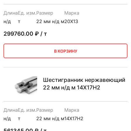
Длина
Ед. изм.
Размер
Марка
н/д
т
22 мм н/д м
20Х13
299760.00
₽ / т
В КОРЗИНУ
Шестигранник нержавеющий
22 мм н/д м 14Х17Н2
Длина
Ед. изм.
Размер
Марка
н/д
т
22 мм н/д м
14Х17Н2
561345.00
₽ / т