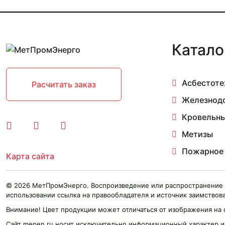
11 мм 2.97-4 м
11 мм 3 м
11 мм 3.03 м
11 мм 3.17-4.84 м
Катало
11 мм 3.26-4.7 м
11 мм 3.5 м
11 мм 3.84-4.2 м
Асбестоте
11 мм 4.1 м
Расчитать заказ
11 мм 4.1-4.2 м
Железнод
11 мм 4.2-4.23 м
11 мм 4.77 м
Кровельны
12 мм
Метизы
12 мм 0.05 м
12 мм 0.097 м
Пожарное
Карта сайта
12 мм 0.1 м
12 мм 0.15 м
12 мм 0.2 м
© 2026 МетПромЭнерго. Воспроизведение или распространение 
12 мм 0.3 м
использовании ссылка на правообладателя и источник заимствова
12 мм 0.4 м
Внимание! Цвет продукции может отличаться от изображения на 
12 мм 0.455 м
Сайт mepen.ru носит исключительно информационный характер и