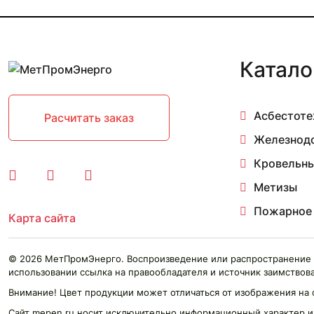
11 мм 2.97-4 м
11 мм 3 м
11 мм 3.03 м
11 мм 3.17-4.84 м
Катало
11 мм 3.26-4.7 м
11 мм 3.5 м
11 мм 3.84-4.2 м
Асбестоте
11 мм 4.1 м
Расчитать заказ
11 мм 4.1-4.2 м
Железнод
11 мм 4.2-4.23 м
11 мм 4.77 м
Кровельны
12 мм
Метизы
12 мм 0.05 м
12 мм 0.097 м
Пожарное
Карта сайта
12 мм 0.1 м
12 мм 0.15 м
12 мм 0.2 м
© 2026 МетПромЭнерго. Воспроизведение или распространение 
12 мм 0.3 м
использовании ссылка на правообладателя и источник заимствова
12 мм 0.4 м
Внимание! Цвет продукции может отличаться от изображения на 
12 мм 0.455 м
Сайт mepen.ru носит исключительно информационный характер и